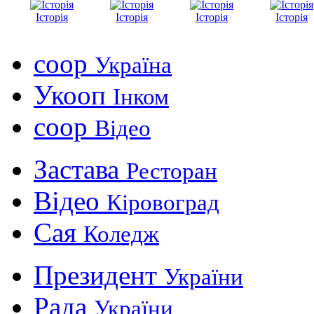
Історія
Історія
Історія
Історія
coop
Україна
Укооп
Інком
coop
Відео
Застава
Ресторан
Відео
Кіровоград
Сая
Коледж
Президент
України
Рада
України