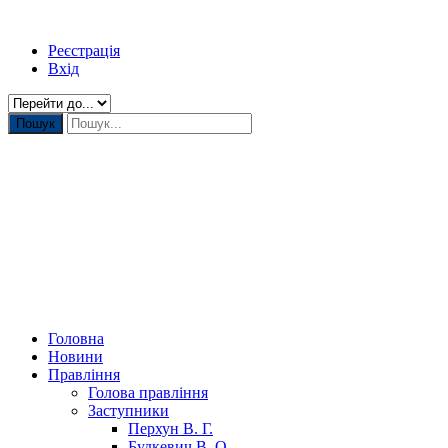
Реєстрація
Вхід
Головна
Новини
Правління
Голова правління
Заступники
Перхун В. Г.
Будкевич В. О.