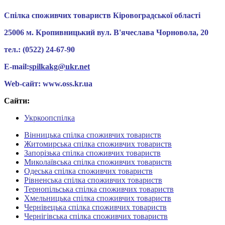
Спілка споживчих товариств Кіровоградської області
25006 м. Кропивницький вул. В'ячеслава Чорновола, 20
тел.: (0522) 24-67-90
E-mail:
spilkakg@ukr.net
Web-сайт: www.oss.kr.ua
Сайти:
Укркоопспілка
Вінницька спілка споживчих товариств
Житомирська спілка споживчих товариств
Запорізька спілка споживчих товариств
Миколаївська спілка споживчих товариств
Одеська спілка споживчих товариств
Рівненська спілка споживчих товариств
Тернопільська спілка споживчих товариств
Хмельницька спілка споживчих товариств
Чернівецька спілка споживчих товариств
Чернігівська спілка споживчих товариств