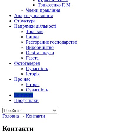
Трикозенко Г. М.
Члени правління
Апарат управління
Структура
Напрямки діяльності
Торгівля
Ринки
Ресторанне господарство
Виробництво
Освіта і наука
Газета
Фотогалерея
Сучасність
Історія
Про нас
Історія
Сучасність
Контакти
Профспілки
Головна
→
Контакти
Контакти